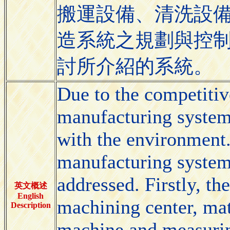
搬運設備、清洗設
造系統之規劃與控
討所介紹的系統。
Due to the competitiv
manufacturing system 
with the environment. 
manufacturing system
addressed. Firstly, t
英文概述
English
machining center, ma
Description
machine and measurin