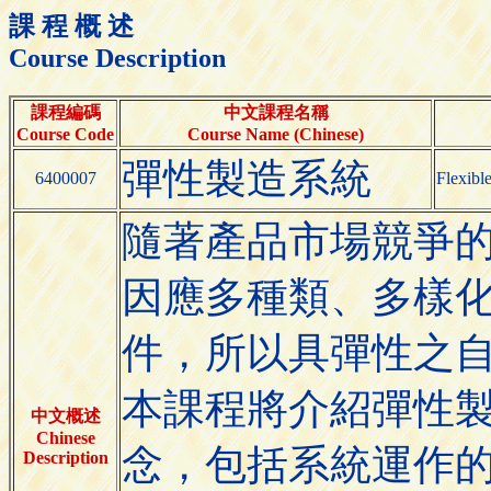
課 程 概 述
Course Description
課程編碼
中文課程名稱
Course Code
Course Name (Chinese)
彈性製造系統
6400007
Flexibl
隨著產品市場競爭
因應多種類、多樣
件，所以具彈性之
本課程將介紹彈性
中文概述
Chinese
念，包括系統運作
Description