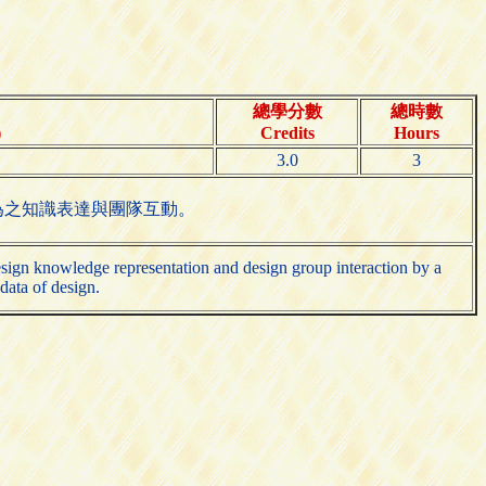
總學分數
總時數
)
Credits
Hours
3.0
3
為之知識表達與團隊互動。
 design knowledge representation and design group interaction by a
 data of design.