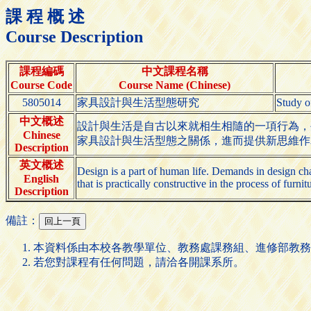
課 程 概 述
Course Description
課程編碼
中文課程名稱
Course Code
Course Name (Chinese)
5805014
家具設計與生活型態研究
Study o
中文概述
設計與生活是自古以來就相生相隨的一項行為，
Chinese
家具設計與生活型態之關係，進而提供新思維作
Description
英文概述
Design is a part of human life. Demands in design chan
English
that is practically constructive in the process of furnit
Description
備註：
本資料係由本校各教學單位、教務處課務組、進修部教務
若您對課程有任何問題，請洽各開課系所。