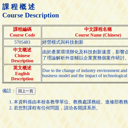
課 程 概 述
Course Description
課程編碼
中文課程名稱
Course Code
Course Name (Chinese)
5705483
經營模式與科技創新
中文概述
由於產業環境辦化及科技創新速度，影響
Chinese
了理論解析外並輔以企業實務個案作研討
Description
英文概述
Due to the change of industry environment and t
English
business model and the impact of technological i
Description
備註：
本資料係由本校各教學單位、教務處課務組、進修部教務
若您對課程有任何問題，請洽各開課系所。