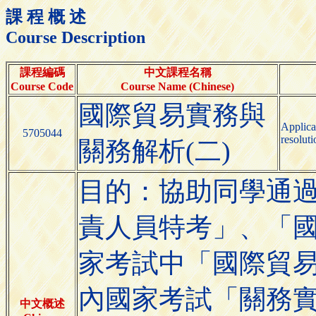
課 程 概 述
Course Description
課程編碼
中文課程名稱
Course Code
Course Name (Chinese)
國際貿易實務與
Applica
5705044
resoluti
關務解析(二)
目的：協助同學通
責人員特考」、「
家考試中「國際貿易
內國家考試「關務
中文概述