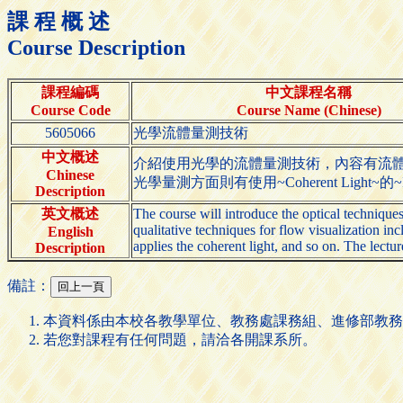
課 程 概 述
Course Description
課程編碼
中文課程名稱
Course Code
Course Name (Chinese)
5605066
光學流體量測技術
中文概述
介紹使用光學的流體量測技術，內容有流體量測之定性
Chinese
光學量測方面則有使用~Coherent Ligh
Description
英文概述
The course will introduce the optical techniques
qualitative techniques for flow visualization inc
English
applies the coherent light, and so on. The lectur
Description
備註：
本資料係由本校各教學單位、教務處課務組、進修部教務
若您對課程有任何問題，請洽各開課系所。