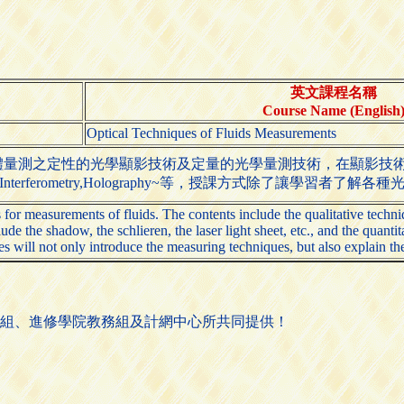
英文課程名稱
Course Name (English
Optical Techniques of Fluids Measurements
的光學顯影技術及定量的光學量測技術，在顯影技術方面包括~Shadow, 
t~的~Interferometry,Holography~等，授課方式除了
 for measurements of fluids. The contents include the qualitative techni
lude the shadow, the schlieren, the laser light sheet, etc., and the quan
es will not only introduce the measuring techniques, but also explain the
組、進修學院教務組及計網中心所共同提供！