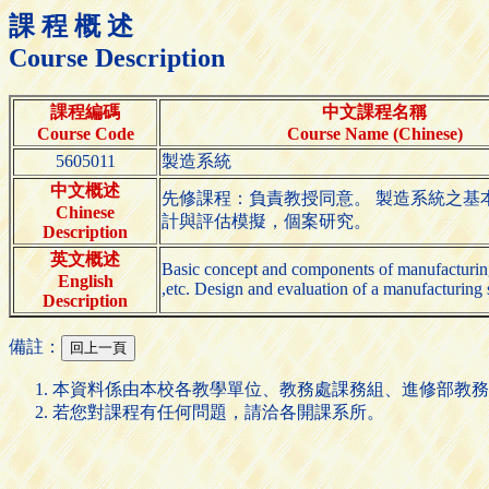
課 程 概 述
Course Description
課程編碼
中文課程名稱
Course Code
Course Name (Chinese)
5605011
製造系統
中文概述
先修課程：負責教授同意。 製造系統之基
Chinese
計與評估模擬，個案研究。
Description
英文概述
Basic concept and components of manufacturin
English
,etc. Design and evaluation of a manufacturing
Description
備註：
本資料係由本校各教學單位、教務處課務組、進修部教務
若您對課程有任何問題，請洽各開課系所。