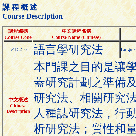
課 程 概 述
Course Description
課程編碼
中文課程名稱
Course Code
Course Name (Chinese)
語言學研究法
5415216
Linguis
本門課之目的是讓
蓋研究計劃之準備及
研究法、相關研究
中文概述
Chinese
人種誌研究法，行
Description
析研究法；質性和