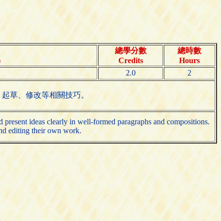
總學分數
總時數
)
Credits
Hours
2.0
2
、起草、修改等相關技巧。
nd present ideas clearly in well-formed paragraphs and compositions.
and editing their own work.