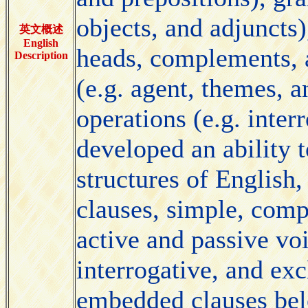
objects, and adjuncts)
英文概述
English
heads, complements, a
Description
(e.g. agent, themes, 
operations (e.g. inter
developed an ability 
structures of English,
clauses, simple, com
active and passive voi
interrogative, and ex
embedded clauses bel