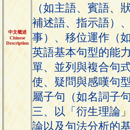
（如主語、賓語、
補述語、指示語）
中文概述
事）、移位運作（如
Chinese
Description
英語基本句型的能
單、並列與複合句
使、疑問與感嘆句
屬子句（如名詞子
三、以「衍生理論
論以及句法分析的基