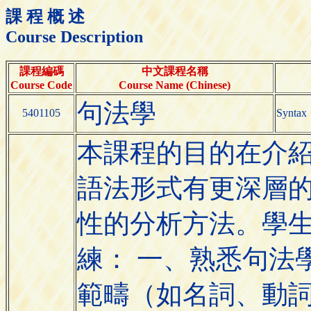
課 程 概 述
Course Description
課程編碼
中文課程名稱
Course Code
Course Name (Chinese)
句法學
5401105
Syntax
本課程的目的在介
語法形式有更深層
性的分析方法。學
練： 一、熟悉句法
範疇（如名詞、動