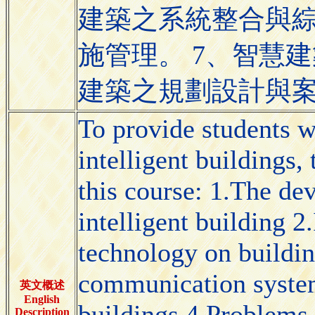
建築之系統整合與綜
施管理。 7、智慧
建築之規劃設計與
To provide students 
intelligent buildings,
this course: 1.The d
intelligent building 2
technology on buildin
communication system
英文概述
English
buildings 4.Problems 
Description