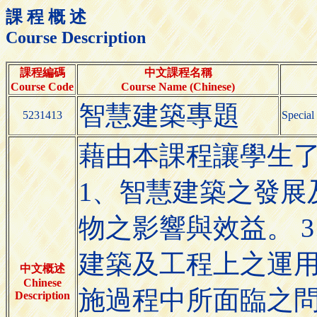
課 程 概 述
Course Description
課程編碼
中文課程名稱
Course Code
Course Name (Chinese)
智慧建築專題
5231413
Special
藉由本課程讓學生
1、智慧建築之發展
物之影響與效益。 
建築及工程上之運用
中文概述
Chinese
施過程中所面臨之問
Description