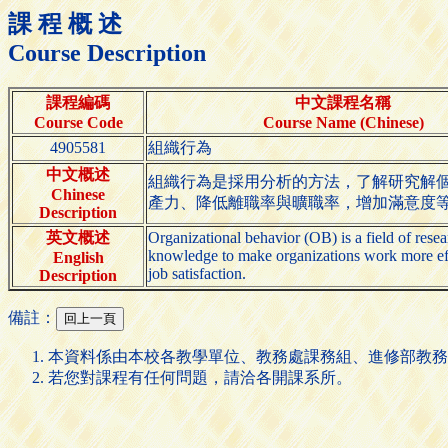
課 程 概 述
Course Description
課程編碼
中文課程名稱
Course Code
Course Name (Chinese)
4905581
組織行為
中文概述
組織行為是採用分析的方法，了解研究解
Chinese
產力、降低離職率與曠職率，增加滿意度
Description
英文概述
Organizational behavior (OB) is a field of resea
knowledge to make organizations work more effe
English
job satisfaction.
Description
備註：
本資料係由本校各教學單位、教務處課務組、進修部教務
若您對課程有任何問題，請洽各開課系所。