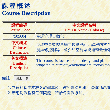
課 程 概 述
Course Description
課程編碼
中文課程名稱
Course Code
Course Name (Chinese)
4505604
空調管理自動化
中文概述
空調中央監控系統之規劃設計。課程內容
Chinese
測維修控制等，並介紹空調系統運轉最佳
Description
英文概述
This course is focused on the design and plann
English
temperature/humidity/environmental factors mon
Description
備註：
本資料係由本校各教學單位、教務處課務組、進修部教務
若您對課程有任何問題，請洽各開課系所。