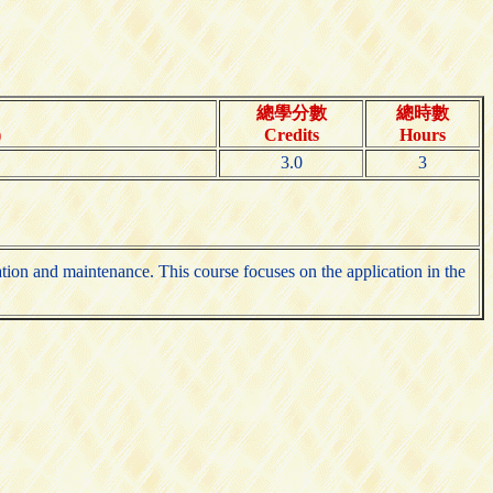
總學分數
總時數
)
Credits
Hours
3.0
3
ation and maintenance. This course focuses on the application in the