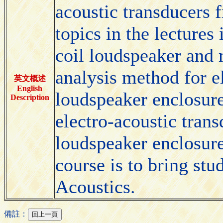
acoustic transducers 
topics in the lectures
coil loudspeaker and 
analysis method for el
英文概述
English
loudspeaker enclosure
Description
electro-acoustic trans
loudspeaker enclosure
course is to bring stud
Acoustics.
備註：