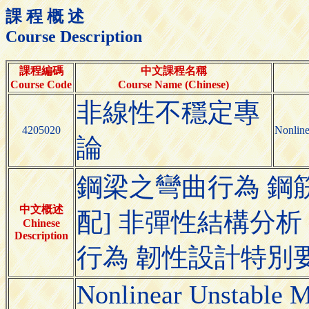
課 程 概 述
Course Description
課程編碼
中文課程名稱
Course Code
Course Name (Chinese)
非線性不穩定專
4205020
Nonline
論
鋼梁之彎曲行為 鋼
中文概述
配] 非彈性結構分析
Chinese
Description
行為 韌性設計特別
Nonlinear Unstable 