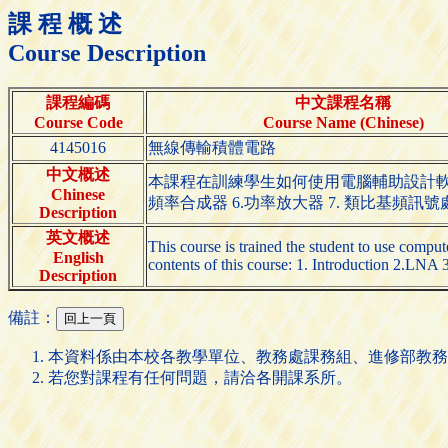
課 程 概 述
Course Description
課程編碼
中文課程名稱
Course Code
Course Name (Chinese)
4145016
無線傳輸積體電路
中文概述
本課程在訓練學生如何使用電腦輔助設計軟体來
Chinese
頻率合成器 6.功率放大器 7. 類比基頻訊號
Description
英文概述
This course is trained the student to use compute
English
contents of this course: 1. Introduction 2.LN
Description
備註：
本資料係由本校各教學單位、教務處課務組、進修部教務
若您對課程有任何問題，請洽各開課系所。