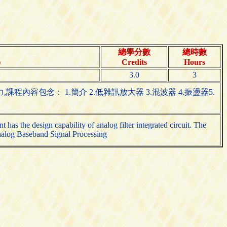
總學分數
總時數
)
Credits
Hours
3.0
3
包念： 1.簡介 2.低雜訊放大器 3.混波器 4.振盪器5.
t has the design capability of analog filter integrated circuit. The
Analog Baseband Signal Processing