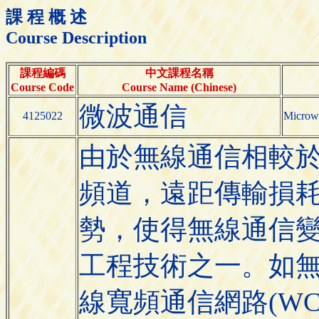
課 程 概 述
Course Description
課程編碼
中文課程名稱
Course Code
Course Name (Chinese)
微波通信
4125022
Microw
由於無線通信相較
頻道，遠距傳輸損
勢，使得無線通信
工程技術之一。如無
線寬頻通信網路(WCD