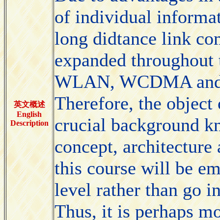
of individual informat
long didtance link c
expanded throughout t
WLAN, WCDMA and M
Therefore, the object 
英文概述
English
crucial background k
Description
concept, architecture
this course will be e
level rather than go 
Thus, it is perhaps mo