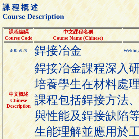
課 程 概 述
Course Description
課程編碼
中文課程名稱
Course Code
Course Name (Chinese)
銲接冶金
4005929
Welding
銲接冶金課程深入
培養學生在材料處
中文概述
課程包括銲接方法
Chinese
Description
與性能及銲接缺陷
生能理解並應用於