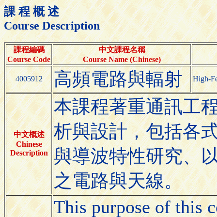
課 程 概 述
Course Description
課程編碼
中文課程名稱
Course Code
Course Name (Chinese)
高頻電路與輻射
4005912
High-Fe
本課程著重通訊工
析與設計，包括各
中文概述
Chinese
與導波特性研究、
Description
之電路與天線。
This purpose of this c