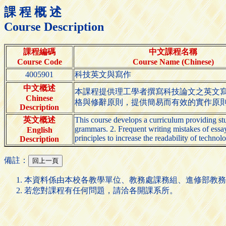
課 程 概 述
Course Description
課程編碼
中文課程名稱
Course Code
Course Name (Chinese)
4005901
科技英文與寫作
中文概述
本課程提供理工學者撰寫科技論文之英文
Chinese
格與修辭原則，提供簡易而有效的實作原
Description
英文概述
This course develops a curriculum providing stu
grammars. 2. Frequent writing mistakes of essays
English
principles to increase the readability of technol
Description
備註：
本資料係由本校各教學單位、教務處課務組、進修部教務
若您對課程有任何問題，請洽各開課系所。