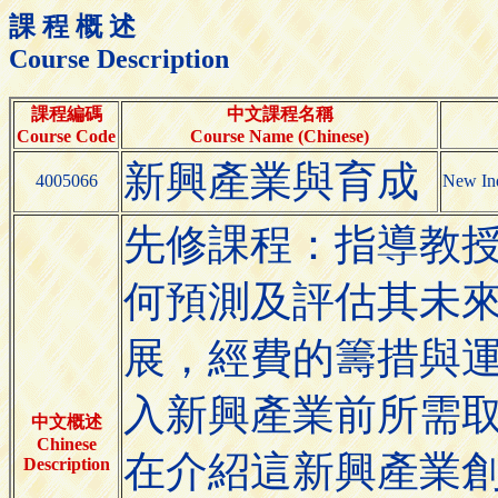
課 程 概 述
Course Description
課程編碼
中文課程名稱
Course Code
Course Name (Chinese)
新興產業與育成
4005066
New Ind
先修課程：指導教授
何預測及評估其未
展，經費的籌措與
入新興產業前所需
中文概述
Chinese
在介紹這新興產業
Description