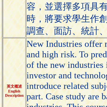
容，並選擇多項具
時，將要求學生作
調查、面訪、統計
New Industries offer 
and high risk. To pred
of the new industries 
investor and technolo
introduce related subj
英文概述
English
part. Case study are 
Description
industries. This cours