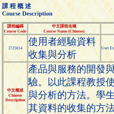
課 程 概 述
Course Description
課程編碼
中文課程名稱
Course Code
Course Name (Chinese)
使用者經驗資料
3725014
User Ex
收集與分析
產品與服務的開發
驗。以此課程教授
中文概述
與分析的方法。學
Chinese
Description
其資料的收集的方