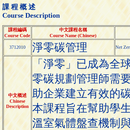
課 程 概 述
Course Description
課程編碼
中文課程名稱
Course Code
Course Name (Chinese)
淨零碳管理
3712010
Net Ze
「淨零」已成為全
零碳規劃管理師需
助企業建立有效的
中文概述
Chinese
本課程旨在幫助學
Description
溫室氣體盤查機制