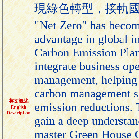
現綠色轉型，接軌
"Net Zero" has becom
advantage in global i
Carbon Emission Plan
integrate business ope
management, helping 
carbon management s
英文概述
emission reductions. 
English
Description
gain a deep understan
master Green House 