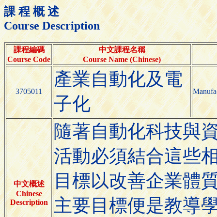
課 程 概 述
Course Description
課程編碼
中文課程名稱
Course Code
Course Name (Chinese)
產業自動化及電
3705011
Manufac
子化
隨著自動化科技與
活動必須結合這些
目標以改善企業體
中文概述
Chinese
主要目標便是教導
Description