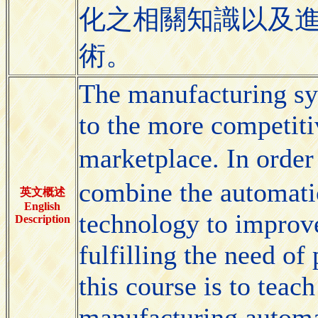
化之相關知識以及
術。
The manufacturing s
to the more competitiv
marketplace. In order
combine the automati
英文概述
English
technology to improve
Description
fulfilling the need of
this course is to teac
manufacturing automat