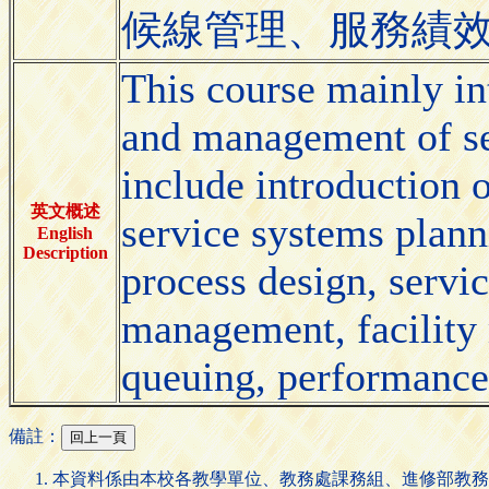
候線管理、服務績
This course mainly in
and management of se
include introduction o
英文概述
service systems planni
English
Description
process design, servi
management, facility
queuing, performanc
備註：
本資料係由本校各教學單位、教務處課務組、進修部教務