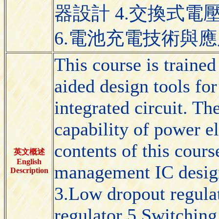
器設計 4.交換式電
6.電池充電技術與應
This course is trained
aided design tools for
integrated circuit. Th
capability of power el
contents of this cours
英文概述
English
management IC design
Description
3.Low dropout regulat
regulator 5.Switching