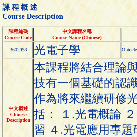
課 程 概 述
Course Description
課程編碼
中文課程名稱
Course Code
Course Name (Chinese)
光電子學
3602058
Optoele
本課程將結合理論
技有一個基礎的認
作為將來繼續研修光
中文概述
括： １.光電概論 
Chinese
Description
習 ４.光電應用專題