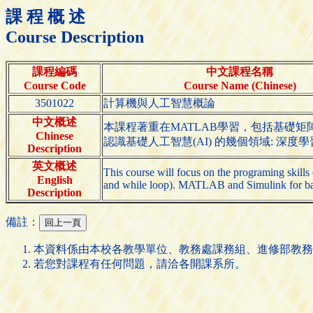
課 程 概 述
Course Description
課程編碼
中文課程名稱
Course Code
Course Name (Chinese)
3501022
計算機與人工智慧概論
中文概述
本課程著重在MATLAB學習，包括基礎矩陣元素
Chinese
認識基礎人工智慧(AI) 的幾個領域: 深
Description
英文概述
This course will focus on the programing skill
English
and while loop). MATLAB and Simulink for basic 
Description
備註：
本資料係由本校各教學單位、教務處課務組、進修部教務
若您對課程有任何問題，請洽各開課系所。