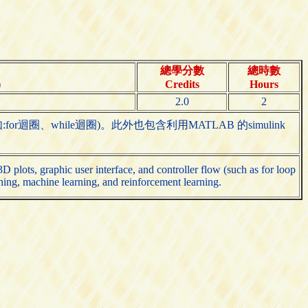
總學分數
總時數
)
Credits
Hours
2.0
2
、while迴圈)。此外也包含利用MATLAB 的simulink
lots, graphic user interface, and controller flow (such as for loop
ning, machine learning, and reinforcement learning.