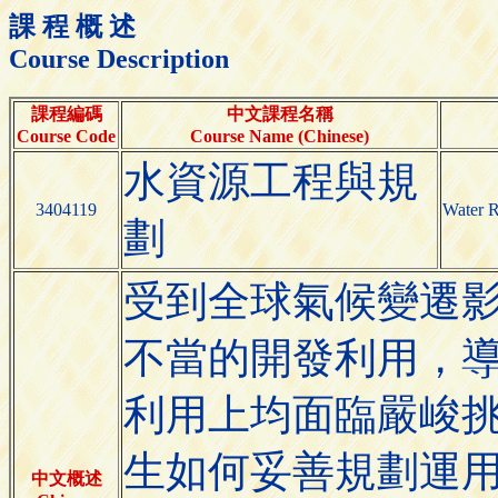
課 程 概 述
Course Description
課程編碼
中文課程名稱
Course Code
Course Name (Chinese)
水資源工程與規
3404119
Water R
劃
受到全球氣候變遷
不當的開發利用，
利用上均面臨嚴峻
生如何妥善規劃運
中文概述