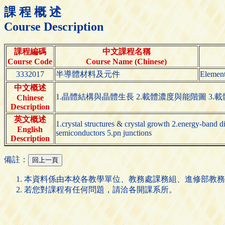
課 程 概 述
Course Description
課程編碼
中文課程名稱
Course Code
Course Name (Chinese)
3332017
半導體材料及元件
Element
中文概述
1.晶體結構與晶體生長 2.載體濃度與能階圖 3.載
Chinese
Description
英文概述
1.crystal structures & crystal growth 2.energy-band di
English
semiconductors 5.pn junctions
Description
備註：
本資料係由本校各教學單位、教務處課務組、進修部教務
若您對課程有任何問題，請洽各開課系所。