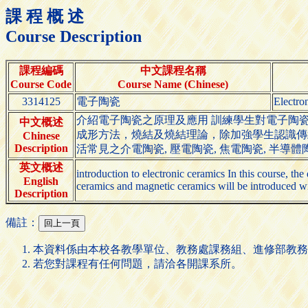
課 程 概 述
Course Description
課程編碼
中文課程名稱
Course Code
Course Name (Chinese)
3314125
電子陶瓷
Electro
介紹電子陶瓷之原理及應用 訓練學生對電子陶
中文概述
成形方法，燒結及燒結理論，除加強學生認識傳
Chinese
Description
活常見之介電陶瓷, 壓電陶瓷, 焦電陶瓷, 半
英文概述
introduction to electronic ceramics In this course, the
English
ceramics and magnetic ceramics will be introduced wit
Description
備註：
本資料係由本校各教學單位、教務處課務組、進修部教務
若您對課程有任何問題，請洽各開課系所。