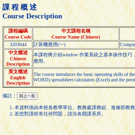
課 程 概 述
Course Description
課程編碼
中文課程名稱
Course Code
Course Name (Chinese)
3203044
計算機應用(一)
Compute
中文概述
本課程將介紹window 作業系統之基本操作技巧，wo
Chinese
應用。
Description
英文概述
The course introduces the basic operating skills of 
English
WORD) spreadsheet calculators (Excel) and the prest
Description
備註：
本資料係由本校各教學單位、教務處課務組、進修部教務
若您對課程有任何問題，請洽各開課系所。