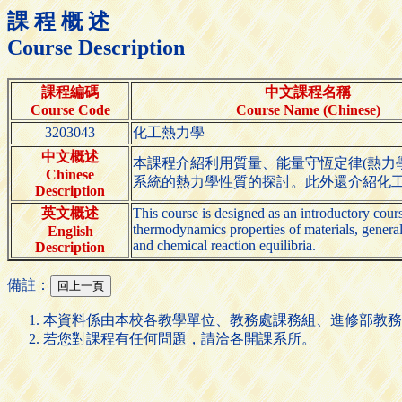
課 程 概 述
Course Description
課程編碼
中文課程名稱
Course Code
Course Name (Chinese)
3203043
化工熱力學
中文概述
本課程介紹利用質量、能量守恆定律(熱力學
Chinese
系統的熱力學性質的探討。此外還介紹化
Description
英文概述
This course is designed as an introductory cou
thermodynamics properties of materials, general
English
and chemical reaction equilibria.
Description
備註：
本資料係由本校各教學單位、教務處課務組、進修部教務
若您對課程有任何問題，請洽各開課系所。