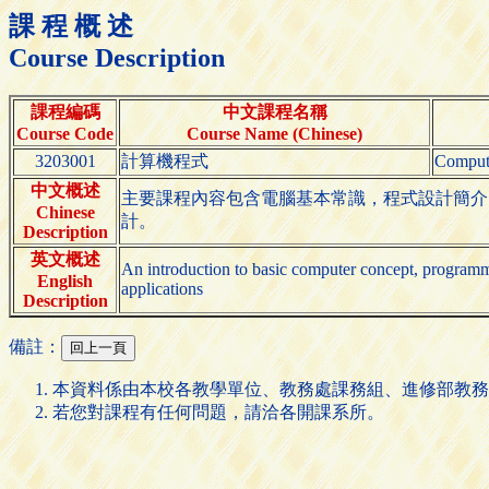
課 程 概 述
Course Description
課程編碼
中文課程名稱
Course Code
Course Name (Chinese)
3203001
計算機程式
Comput
中文概述
主要課程內容包含電腦基本常識，程式設計簡介
Chinese
計。
Description
英文概述
An introduction to basic computer concept, programming
English
applications
Description
備註：
本資料係由本校各教學單位、教務處課務組、進修部教務
若您對課程有任何問題，請洽各開課系所。