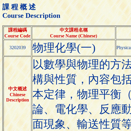
課 程 概 述
Course Description
課程編碼
中文課程名稱
Course Code
Course Name (Chinese)
物理化學(一)
3202039
Physica
以數學與物理的方
構與性質，內容包
中文概述
本定律，物理平衡
Chinese
Description
論、電化學、反應
面現象、輸送性質