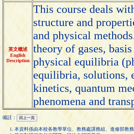
This course deals with
structure and properti
and physical methods.
theory of gases, basi
英文概述
English
physical equilibria (p
Description
equilibria, solutions,
kinetics, quantum mec
phenomena and transpo
備註：
本資料係由本校各教學單位、教務處課務組、進修部教務