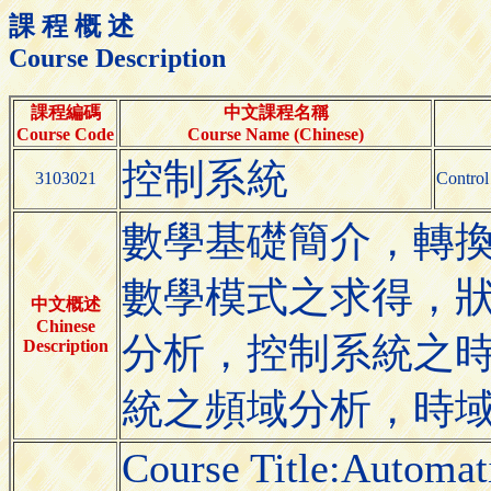
課 程 概 述
Course Description
課程編碼
中文課程名稱
Course Code
Course Name (Chinese)
控制系統
3103021
Control
數學基礎簡介，轉
數學模式之求得，
中文概述
Chinese
分析，控制系統之
Description
統之頻域分析，時
Course Title:Automati