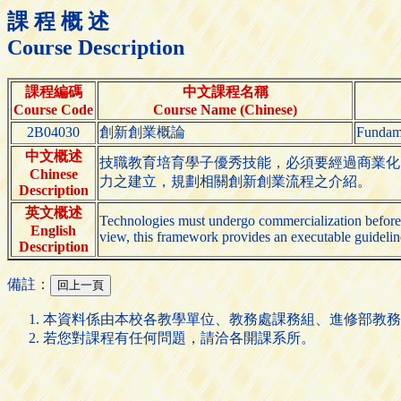
課 程 概 述
Course Description
課程編碼
中文課程名稱
Course Code
Course Name (Chinese)
2B04030
創新創業概論
Fundame
中文概述
技職教育培育學子優秀技能，必須要經過商業化
Chinese
力之建立，規劃相關創新創業流程之介紹。
Description
英文概述
Technologies must undergo commercialization before 
English
view, this framework provides an executable guideline 
Description
備註：
本資料係由本校各教學單位、教務處課務組、進修部教務
若您對課程有任何問題，請洽各開課系所。