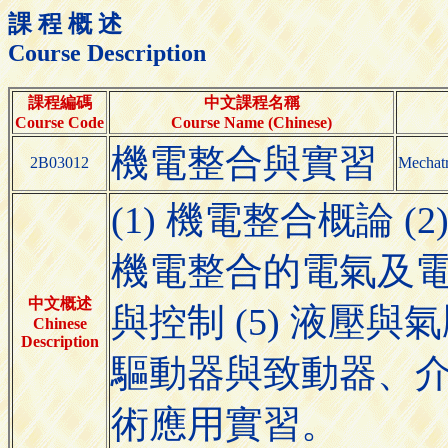
課 程 概 述
Course Description
課程編碼
中文課程名稱
Course Code
Course Name (Chinese)
機電整合與實習
2B03012
Mechatr
(1) 機電整合概論 (
機電整合的電氣及電子
中文概述
與控制 (5) 液壓與
Chinese
Description
驅動器與致動器、介面
術應用實習。