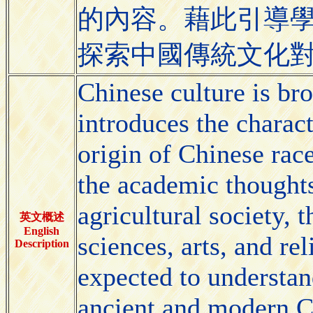
的內容。藉此引導
探索中國傳統文化
Chinese culture is br
introduces the characte
origin of Chinese race
the academic thoughts
agricultural society, 
英文概述
English
sciences, arts, and r
Description
expected to understan
ancient and modern Ch