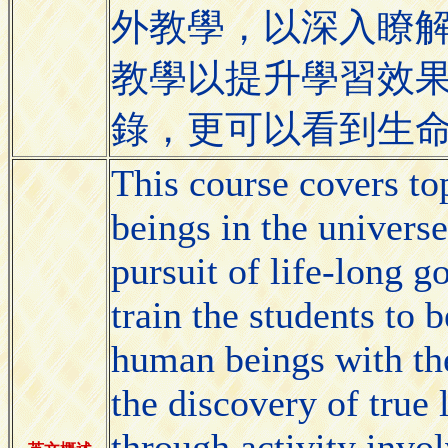
外教學，以深入瞭
教學以提升學習效
錄，更可以看到生
This course covers to
beings in the universe
pursuit of life-long g
train the students to
human beings with the
the discovery of true 
through activity invo