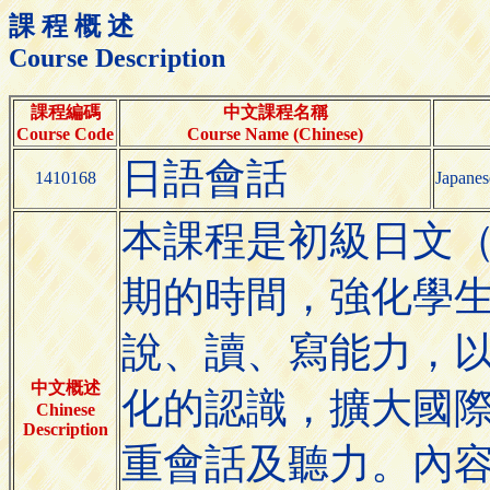
課 程 概 述
Course Description
課程編碼
中文課程名稱
Course Code
Course Name (Chinese)
日語會話
1410168
Japanes
本課程是初級日文
期的時間，強化學
說、讀、寫能力，
中文概述
化的認識，擴大國
Chinese
Description
重會話及聽力。內容