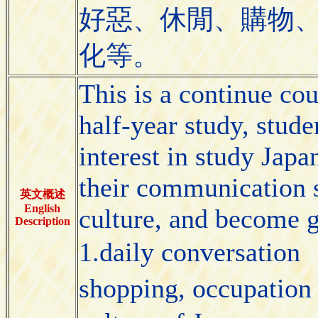
好惡、休閒、購物、
化等。
This is a continue cou
half-year study, stude
interest in study Jap
their communication s
英文概述
English
culture, and become g
Description
1.daily conversation 
shopping, occupation 