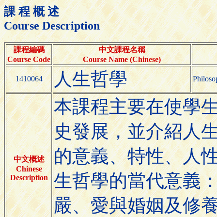
課 程 概 述
Course Description
課程編碼
中文課程名稱
Course Code
Course Name (Chinese)
人生哲學
1410064
Philoso
本課程主要在使學
史發展，並介紹人
的意義、特性、人
中文概述
Chinese
生哲學的當代意義
Description
嚴、愛與婚姻及修