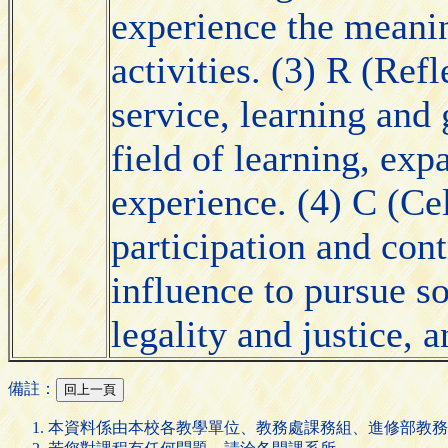
experience the meani
activities. (3) R (Ref
service, learning and
field of learning, exp
experience. (4) C (Ce
participation and cont
influence to pursue so
legality and justice, a
備註：
本資料係由本校各教學單位、教務處課務組、進修部教務