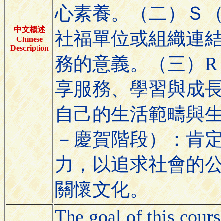
心素養。（二）Ｓ（S
中文概述
社福單位或組織連
Chinese
Description
務的意義。（三）R（R
享服務、學習與成
自己的生活範疇與生命歷
－慶賀階段）：肯
力，以追求社會的
關懷文化。
The goal of this cours