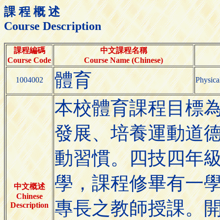
課 程 概 述
Course Description
課程編碼
中文課程名稱
Course Code
Course Name (Chinese)
體育
1004002
Physica
本校體育課程目標
發展、培養運動道
動習慣。四技四年
學，課程修畢有一
中文概述
Chinese
專長之教師授課。
Description