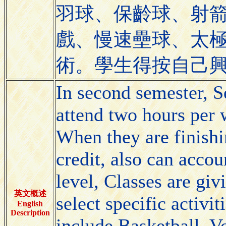
羽球、保齡球、射
戲、慢速壘球、太
術。學生得按自己
In second semester, S
attend two hours per 
When they are finishi
credit, also can accou
level, Classes are giv
英文概述
select specific activit
English
Description
include Basketball, Vo