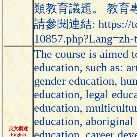
類教育議題。 教育
請參閱連結: https://tec
10857.php?Lang=zh-
The course is aimed t
education, such as: ar
gender education, hum
education, legal educa
education, multicultu
education, aboriginal
英文概述
education, career dev
English