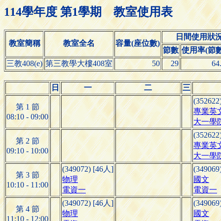
114學年度 第1學期 教室使用表
日間使用狀
教室簡稱
教室全名
容量(座位數)
節數
使用率(節數/
三教408(e)
第三教學大樓408室
50
29
64
日
一
二
三
(352622
第 1 節
專業英文
08:10 - 09:00
大一學院
(352622
第 2 節
專業英文
09:10 - 10:00
大一學院
(349072) [46人]
(349069
第 3 節
物理
國文
10:10 - 11:00
電資一
電資一
(349072) [46人]
(349069
第 4 節
物理
國文
11:10 - 12:00