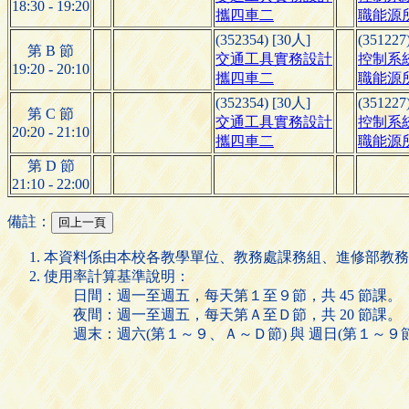
18:30 - 19:20
攜四車二
職能源
(352354) [30人]
(351227
第 B 節
交通工具實務設計
控制系
19:20 - 20:10
攜四車二
職能源
(352354) [30人]
(351227
第 C 節
交通工具實務設計
控制系
20:20 - 21:10
攜四車二
職能源
第 D 節
21:10 - 22:00
備註：
本資料係由本校各教學單位、教務處課務組、進修部教務
使用率計算基準說明：
日間：週一至週五，每天第１至９節，共 45 節課。
夜間：週一至週五，每天第Ａ至Ｄ節，共 20 節課。
週末：週六(第１～９、Ａ～Ｄ節) 與 週日(第１～９節)