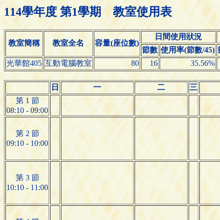
114學年度 第1學期 教室使用表
日間使用狀況
教室簡稱
教室全名
容量(座位數)
節數
使用率(節數/45)
光華館405
互動電腦教室
80
16
35.56%
日
一
二
三
第 1 節
08:10 - 09:00
第 2 節
09:10 - 10:00
第 3 節
10:10 - 11:00