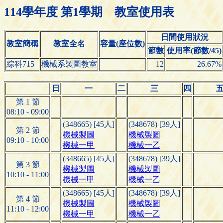
114學年度 第1學期 教室使用表
日間使用狀況
教室簡稱
教室全名
容量(座位數)
節數
使用率(節數/45)
綜科715
機械系製圖教室
12
26.67%
日
一
二
三
四
第 1 節
08:10 - 09:00
(348665) [45人]
(348678) [39人]
第 2 節
機械製圖
機械製圖
09:10 - 10:00
機械一甲
機械一乙
(348665) [45人]
(348678) [39人]
第 3 節
機械製圖
機械製圖
10:10 - 11:00
機械一甲
機械一乙
(348665) [45人]
(348678) [39人]
第 4 節
機械製圖
機械製圖
11:10 - 12:00
機械一甲
機械一乙