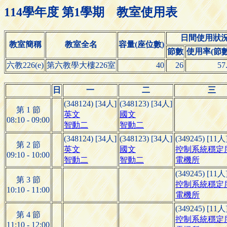
114學年度 第1學期 教室使用表
日間使用狀
教室簡稱
教室全名
容量(座位數)
節數
使用率(節數/
六教226(e)
第六教學大樓226室
40
26
57
日
一
二
三
(348124) [34人]
(348123) [34人]
第 1 節
英文
國文
08:10 - 09:00
智動二
智動二
(348124) [34人]
(348123) [34人]
(349245) [11人
第 2 節
英文
國文
控制系統穩定
09:10 - 10:00
智動二
智動二
電機所
(349245) [11人
第 3 節
控制系統穩定
10:10 - 11:00
電機所
(349245) [11人
第 4 節
控制系統穩定
11:10 - 12:00